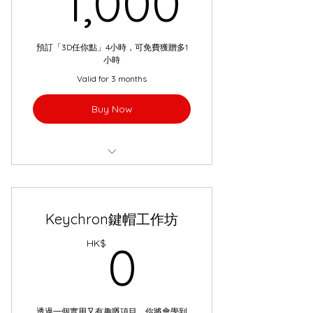
1,000
預訂「3D任你點」4小時，可免費獲贈多1
小時
Valid for 3 months
Buy Now
3D任你點: 1對1個人創作工作坊
Keychron鍵帽工作坊
0HK$
HK$
0
透過一個實用又有趣嘅項目，你將會學到