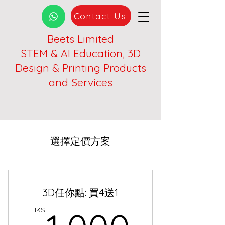
Contact Us
Beets Limited
STEM & AI Education, 3D
Design & Printing Products
and Services
選擇定價方案
3D任你點: 買4送1
1,00
HK$