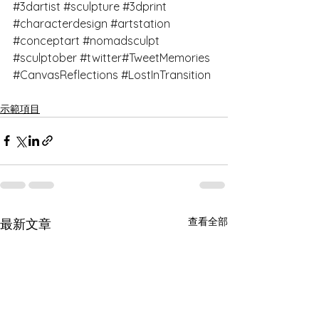
#3dartist
#sculpture
#3dprint
#characterdesign
#artstation
#conceptart
#nomadsculpt
#sculptober
#twitter
#TweetMemories 
#CanvasReflections
#LostInTransition
示範項目
查看全部
最新文章