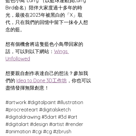
藍色小鳥“Larry”（以籃球運動員Larry 
Bird命名）陪伴大家度過十多年的時
光，最後在2023年被黑白的「X」取
代，只在我們的回憶中留下一抹令人想
念的藍。
想有個機會將這隻藍色小鳥帶回家的
話，可以到以下網站：
Wings 
Unfollowed
想要親自創作表達自己的想法？
參加我
們的 
Idea to Done 3D工作坊
，你也可以
盡情發揮無限創意！
#artwork
#digitalpaint
#illustration
#procreateart
#digitalsketch
#digitaldrawing
#3dart
#3d
#art
#digitalart
#design
#artist
#render
#animation
#cgi
#cg
#zbrush