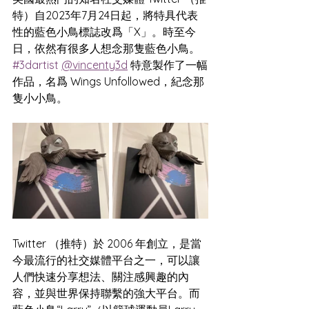
特）自2023年7月24日起，將特具代表
性的藍色小鳥標誌改爲「X」。時至今
日，依然有很多人想念那隻藍色小鳥。 
#3dartist
@vincenty3d
 特意製作了一幅
作品，名爲 Wings Unfollowed，紀念那
隻小小鳥。
Twitter （推特）於 2006 年創立，是當
今最流行的社交媒體平台之一，可以讓
人們快速分享想法、關注感興趣的內
容，並與世界保持聯繫的強大平台。而