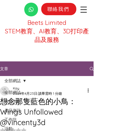
聯絡我們
Beets Limited
STEM教育、AI教育、3D打印產
品及服務
文章
全部網誌
Kay
全部網誌
2024年4月23日
讀畢需時 1 分鐘
想念那隻藍色的小鳥：
最新消息
Wings Unfollowed
產品資訊
工作坊
@vincenty3d
活動
評等為 NaN（最高為 5 顆星）。