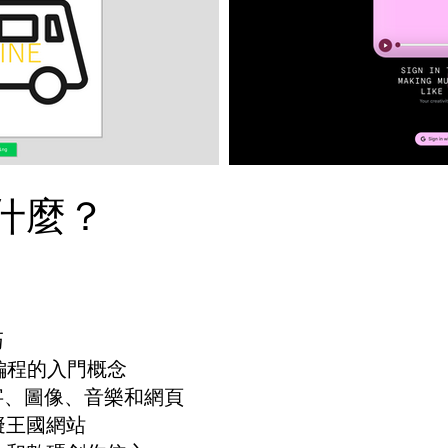
什麼？
：
巧
氛圍編程的入門概念
字、圖像、音樂和網頁
擬王國網站