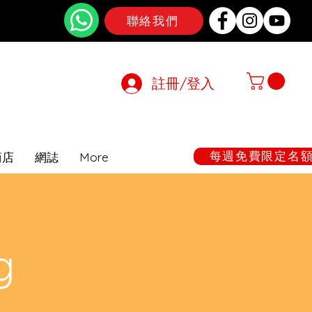
聯絡我們
註冊/登入
在期間暫停
每週免費限定名額:
商店
網誌
More
g