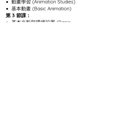
動畫學習 (Animation Studies)
基本動畫 (Basic Animation)
第 3 節課：
基本光影與環境設置 (Basic
Lighting and Environment Setup)
渲染 (Rendering)
第 4 節課：
動畫練習 (Animation Practice)
工作坊詳情
學員可以以先到先得形式於工作坊開放時間預
約上課(每節兩小時)
報名後，我們會有專人聯絡你，確認你希望開
始上課日期及時間。
相關產品
特別留意：所有節數需於報名後六個月內完
成，未完成的節數將會作廢，並不設退款。