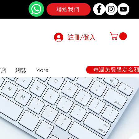
聯絡我們
註冊/登入
在期間暫停
每週免費限定名額:
商店
網誌
More