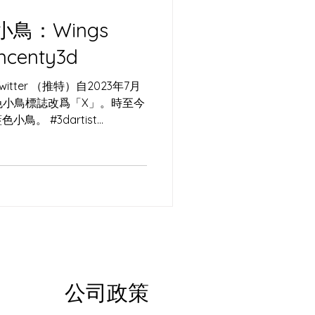
鳥：Wings
ncenty3d
tter （推特）自2023年7月
色小鳥標誌改爲「X」。時至今
。 #3dartist
作了一幅作品紀念那隻小小鳥。
公司政策