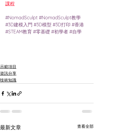
課程
#NomadSculpt
#NomadSculpt教學
#3D建模入門
#3D模型
#3D打印
#香港
#STEAM教育
#零基礎
#初學者
#自學
示範項目
資訊分享
技術知識
查看全部
最新文章