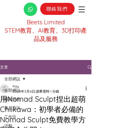
聯絡我們
Beets Limited
STEM教育、AI教育、3D打印產
品及服務
文章
全部網誌
Kay
全部網誌
2025年3月6日
讀畢需時 1 分鐘
用Nomad Sculpt捏出超萌
最新消息
Chiikawa：初學者必備的
產品資訊
工作坊
Nomad Sculpt免費教學方
活動