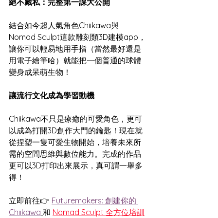
絕不藏私：完整第一課大公開
結合如今超人氣角色Chiikawa與
Nomad Sculpt這款雕刻類3D建模app，
讓你可以輕易地用手指（當然最好還是
用電子繪筆哈）就能把一個普通的球體
變身成呆萌生物！
讓流行文化成為學習動機
Chiikawa不只是療癒的可愛角色，更可
以成為打開3D創作大門的鑰匙！現在就
從捏塑一隻可愛生物開始，培養未來所
需的空間思維與數位能力。完成的作品
更可以3D打印出來展示，真可謂一舉多
得！
立即前往👉 
Futuremakers: 創建你的 
Chiikawa
和 
Nomad Sculpt 全方位培訓