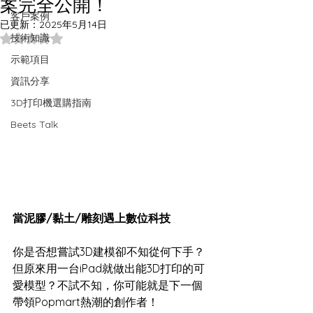
案完全公開！
客戶案例
已更新：
2025年5月14日
技術知識
評等為 NaN（最高為 5 顆星）。
示範項目
資訊分享
3D打印機選購指南
Beets Talk
當泥膠/黏土/雕刻遇上數位科技
你是否想嘗試3D建模卻不知從何下手？
但原來用一台iPad就做出能3D打印的可
愛模型？不試不知，你可能就是下一個
帶領Popmart熱潮的創作者！