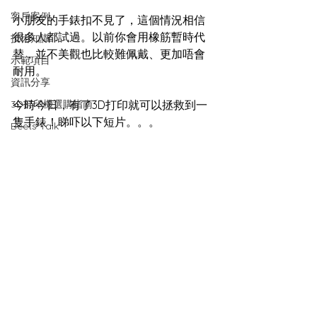
客戶案例
小朋友的手錶扣不見了，這個情況相信
很多人都試過。以前你會用橡筋暫時代
技術知識
替，並不美觀也比較難佩戴、更加唔會
示範項目
耐用。
資訊分享
3D打印機選購指南
今時今日，有了3D打印就可以拯救到一
隻手錶！睇吓以下短片。。。
Beets Talk