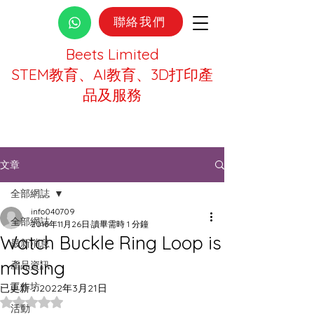
聯絡我們
Beets Limited
STEM教育、AI教育、3D打印產
品及服務
文章
全部網誌
info040709
全部網誌
2018年11月26日
讀畢需時 1 分鐘
Watch Buckle Ring Loop is
最新消息
missing
產品資訊
工作坊
已更新：
2022年3月21日
評等為 NaN（最高為 5 顆星）。
活動