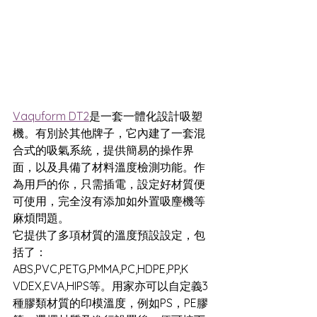
Vaquform DT2
是一套一體化設計吸塑
機。有別於其他牌子，它內建了一套混
合式的吸氣系統，提供簡易的操作界
面，以及具備了材料溫度檢測功能。作
為用戶的你，只需插電，設定好材質便
可使用，完全沒有添加如外置吸麈機等
麻煩問題。
它提供了多項材質的溫度預設設定，包
括了：
ABS,PVC,PETG,PMMA,PC,HDPE,PP,K 
VDEX,EVA,HIPS等。用家亦可以自定義3
種膠類材質的印模溫度，例如PS，PE膠