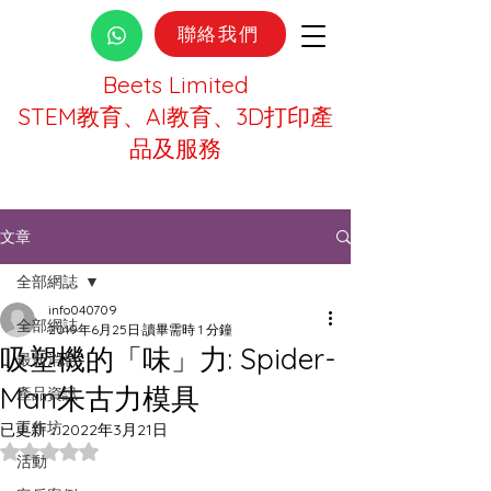
聯絡我們
Beets Limited
STEM教育、AI教育、3D打印產
品及服務
文章
全部網誌
info040709
全部網誌
2019年6月25日
讀畢需時 1 分鐘
吸塑機的「味」力: Spider-
最新消息
Man朱古力模具
產品資訊
工作坊
已更新：
2022年3月21日
評等為 NaN（最高為 5 顆星）。
活動