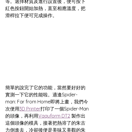
等。選擇材質及進行設置後，便可按下
紅色按鈕開始加熱，直至相應溫度，把
滑桿拉下便可完成操作。
簡單的說完了它的功能，當然要好好的
實測一下它的性能啦。適逢Spider-
man: Far from Home即將上畫，我們今
次便用
3D Printer
打印了一個Spider-Man
的頭像，再利用
Vaquform DT2
 製作出
這個頭像的模具，接著把熱溶了的朱古
力倒進去，冷卻後便是美味又美觀的朱