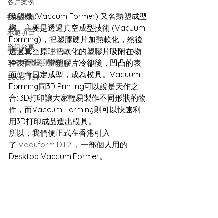
客戶案例
吸塑機 (Vaccum Former) 又名熱塑成型
技術知識
機。主要是透過真空成型技術 (Vacuum 
示範項目
Forming)，把塑膠硬片加熱軟化，然後
資訊分享
透過真空原理把軟化的塑膠片吸附在物
3D打印機選購指南
件表面上。當塑膠片冷卻後，凹凸的表
面便會固定成型，成為模具。Vacuum 
Beets Talk
Forming同3D Printing可以說是天作之
合: 3D打印讓大家輕易製作不同形狀的物
件，而Vaccum Forming則可以快速利
用3D打印成品造出模具。
所以，我們便正式在香港引入
了 
Vaquform DT2
 ，一部個人用的
Desktop Vaccum Former。