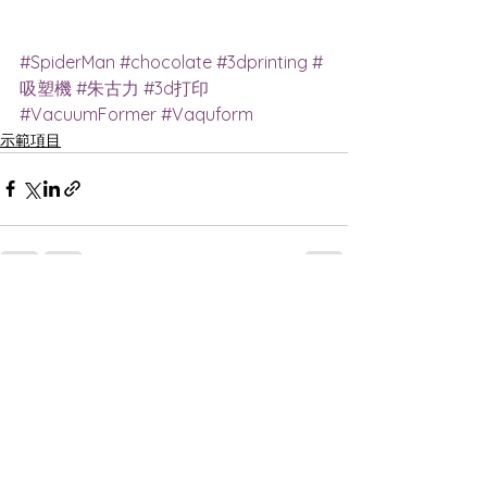
#SpiderMan
#chocolate
#3dprinting
#
吸塑機
#朱古力
#3d打印
#VacuumFormer
#Vaquform
示範項目
查看全部
最新文章