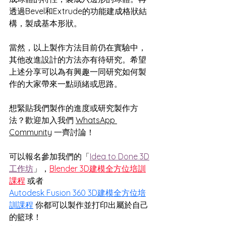
透過Bevel和Extrude的功能建成格狀結
構，製成基本形狀。
當然，以上製作方法目前仍在實驗中，
其他改進設計的方法亦有待研究。希望
上述分享可以為有興趣一同研究如何製
作的大家帶來一點頭緒或思路。
想緊貼我們製作的進度或研究製作方
法？歡迎
加入我們 
WhatsApp 
Community
 一齊討論！
可以報名參加我們的「
Idea to Done 3D
工作坊
」，
Blender 3D建模全方位培訓
課程
 或者 
Autodesk Fusion 360 3D建模全方位培
訓課程
你都可以製作並打印出屬於自己
的籃球！