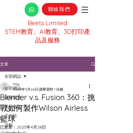
聯絡我們
Beets Limited
STEM教育、AI教育、3D打印產
品及服務
文章
全部網誌
Kay
全部網誌
2024年3月26日
讀畢需時 1 分鐘
Blender v.s. Fusion 360：挑
最新消息
戰如何製作Wilson Airless
產品資訊
工作坊
籃球
活動
已更新：
2025年4月28日
評等為 NaN（最高為 5 顆星）。