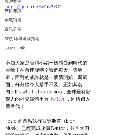
客戶案例
https://youtu.be/WEtV3Il97r4
技術知識
示範項目
資訊分享
3D打印機選購指南
Beets Talk
不知大家是否和小編一樣感受到時代的
巨輪正在急速旋轉？我們每天一覺醒
來，面對的或許就是一個新開始、新局
面，分分鐘令人措手不及。正如其名
句：It's what's happening，全球最有影
響力的社交媒體平台 
Twitter
 ，同樣踏入
新世代！
Tesla 的首席執行官馬斯克（Elon 
Musk）已經完成收購Twitter，並且大刀