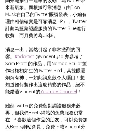
闊斧地推行一連串的改動，為Twitter帶
來新氣象。而根據可靠消息（由Elon 
Musk在自己的Twitter賬號發表，小編有
理由相信確實是可靠消息 =P），Twitter
計劃為藍剔認證服務的Twitter Blue進行
收費，而月費將為US$8。
消息一出，當然引起了非常激烈的回
響。
#3dartist
 @vincenty3d 亦參考了 
Sam Pratt 的作品，用Nomad Sculpt製
作出栩栩如生的Twitter Bird，其雙眼還
炯炯有神，一如此消息般令人矚目！想
知道如何製作出這麽精彩的作品，絕不
能錯過Vincent的
Youtube Channel
！
雖然Twitter的免費藍剔認證服務未必
再，但我們Beets網站的免費服務仍常
在 =P 喜歡這個作品的朋友，可以免費加
入Beets網站會員，免費下載Vincent分