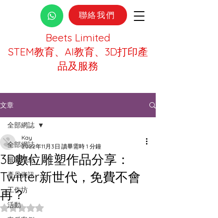
聯絡我們
Beets Limited
STEM教育、AI教育、3D打印產
品及服務
文章
全部網誌
Kay
全部網誌
2022年11月3日
讀畢需時 1 分鐘
3D數位雕塑作品分享：
最新消息
Twitter新世代，免費不會
產品資訊
工作坊
再？
活動
評等為 NaN（最高為 5 顆星）。