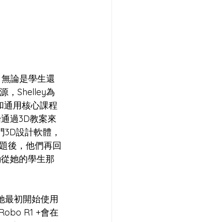
” 無論是學生還
Shelley為
和通用核心課程
始通過3D教案來
門3D設計軟體，
題後，他們再回
y從她的學生那
。她最初開始使用
bo R1 +會在