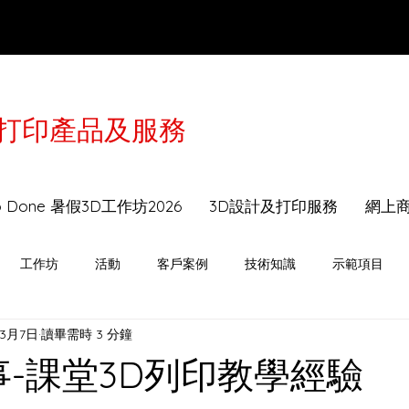
3D打印產品及服務
於2月16-21日農曆年假休息，工作坊及送貨服務會
to Done 暑假3D工作坊2026
3D設計及打印服務
網上
工作坊
活動
客戶案例
技術知識
示範項目
年3月7日
讀畢需時 3 分鐘
事-課堂3D列印教學經驗