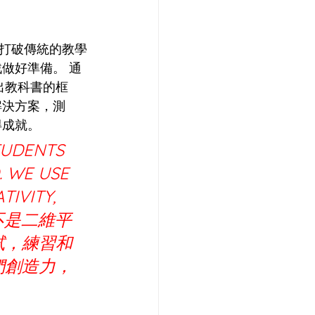
打破傳統的教學
做好準備。 通
出教科書的框
解決方案，測
得成就。
TUDENTS 
 WE USE 
TIVITY, 
“世界不是二維平
試，練習和
們創造力，