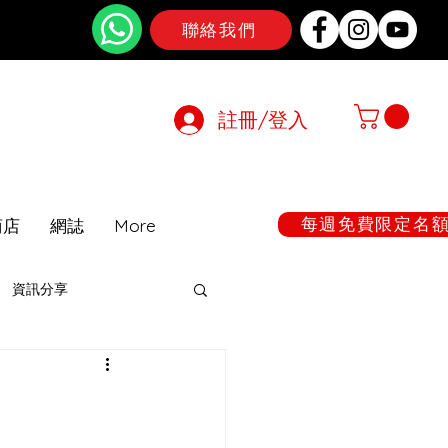
聯絡我們
註冊/登入
在期間暫停
每週免費限定名額:
商店
網誌
More
資訊分享