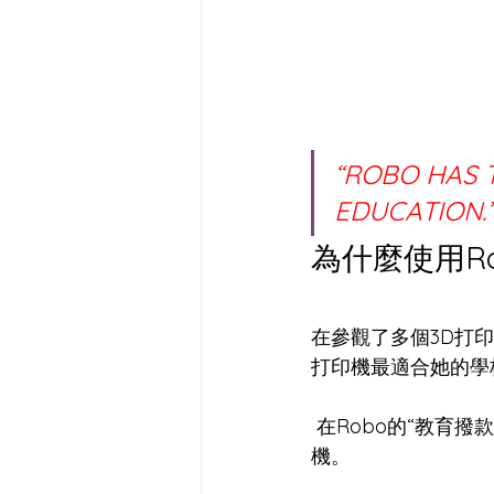
“ROBO HAS 
EDUCATIO
為什麼使用Ro
在參觀了多個3D打印機
打印機最適合她的學
 在Robo的“教育撥款指南”的幫助下，她通過眾籌成功地為天鵝河學區購置了的Robo 3D打印
機。