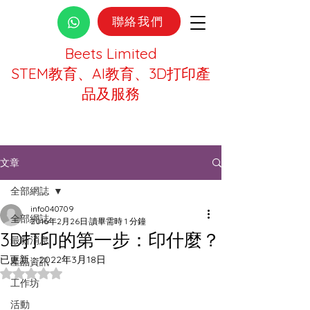
聯絡我們
Beets Limited
STEM教育、AI教育、3D打印產
品及服務
文章
全部網誌
info040709
全部網誌
2016年2月26日
讀畢需時 1 分鐘
3D打印的第一步：印什麼？
最新消息
已更新：
2022年3月18日
產品資訊
評等為 NaN（最高為 5 顆星）。
工作坊
活動