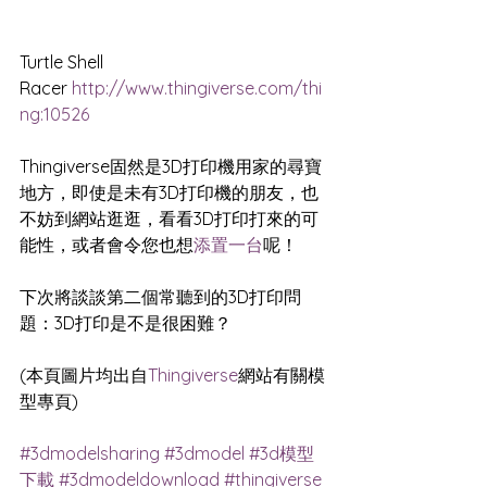
Turtle Shell 
Racer 
http://www.thingiverse.com/thi
ng:10526
Thingiverse固然是3D打印機用家的尋寶
地方，即使是未有3D打印機的朋友，也
不妨到網站逛逛，看看3D打印打來的可
能性，或者會令您也想
添置一台
呢！
下次將談談第二個常聽到的3D打印問
題：3D打印是不是很困難？
(本頁圖片均出自
Thingiverse
網站有關模
型專頁)
#3dmodelsharing
#3dmodel
#3d模型
下載
#3dmodeldownload
#thingiverse