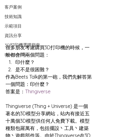
客戶案例
技術知識
示範項目
資訊分享
3D打印機選購指南
很多朋友考慮購買3D打印機的時候，一
Beets Talk
般都會問兩個問題：
印什麼？
是不是很困難？
作為Beets Talk的第一砲，我們先解答第
一個問題：印什麼？
答案是：
Thingiverse
Thingiverse (Thing + Universe) 是一個
著名的3D模型分享網站，站內有接近五
十萬個3D模型供任何人免費下載。模型
種類包羅萬有，包括擺設丶工具丶建築
物丶遊戲部件等。由於Thingiverse在3D