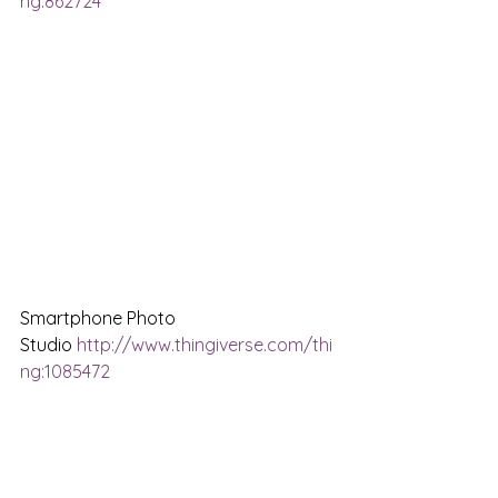
ng:862724
Smartphone Photo 
Studio 
http://www.thingiverse.com/thi
ng:1085472