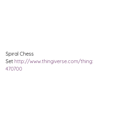
Spiral Chess 
Set 
http://www.thingiverse.com/thing:
470700