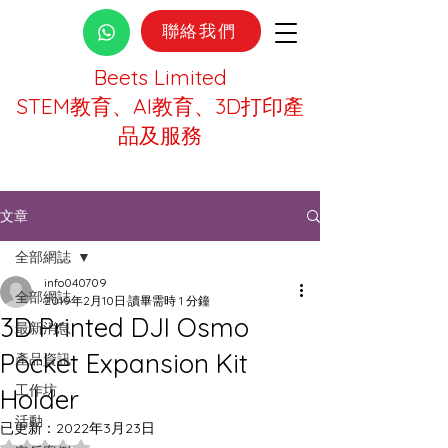
聯絡我們
Beets Limited
STEM教育、AI教育、3D打印產
品及服務
文章
全部網誌
info040709
全部網誌
2019年2月10日
讀畢需時 1 分鐘
3D Printed DJI Osmo
最新消息
Pocket Expansion Kit
產品資訊
工作坊
Holder
活動
已更新：
2022年3月23日
評等為 NaN（最高為 5 顆星）。