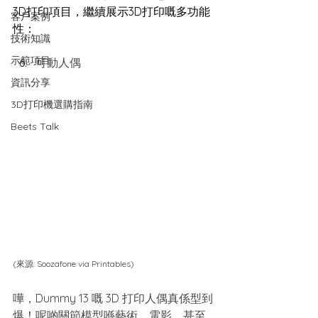
3D打印項目，繼續展示3D打印嘅多功能
客戶案例
性：
技術知識
示範項目
可動人偶
資訊分享
3D打印機選購指南
Beets Talk
(來源: 
Soozafone via Printables
)
嘩，Dummy 13 嘅 3D 打印人偶真係型到
爆！呢啲關節模型喺藝術、電影，甚至