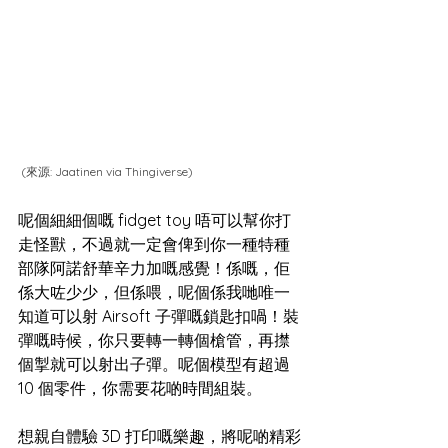
 (來源: 
Jaatinen via Thingiverse
)
呢個細細個嘅 fidget toy 唔可以幫你打
走怪獸，不過就一定會俾到你一種特種
部隊阿諾舒華辛力加嘅感覺！係嘅，佢
係大咗少少，但係喂，呢個係我哋唯一
知道可以射 Airsoft 子彈嘅鎖匙扣喎！裝
彈嘅時候，你只要轉一轉個槍管，再㩒
個掣就可以射出子彈。呢個模型有超過 
10 個零件，你需要花啲時間組裝。
想親自體驗 3D 打印嘅樂趣，將呢啲精彩