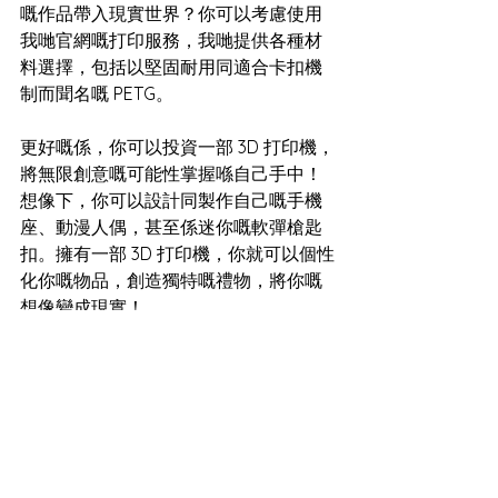
嘅作品帶入現實世界？你可以考慮使用
我哋官網嘅打印服務，我哋提供各種材
料選擇，包括以堅固耐用同適合卡扣機
制而聞名嘅 PETG。
更好嘅係，你可以投資一部 3D 打印機，
將無限創意嘅可能性掌握喺自己手中！
想像下，你可以設計同製作自己嘅手機
座、動漫人偶，甚至係迷你嘅軟彈槍匙
扣。擁有一部 3D 打印機，你就可以個性
化你嘅物品，創造獨特嘅禮物，將你嘅
想像變成現實！
詳情可點擊以下網站查詢： 
https://www.beets3d.com/3d-printers
資訊分享