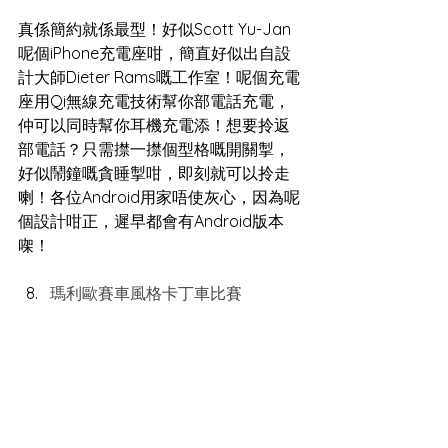
真係簡約就係最型！好似Scott Yu-Jan
呢個iPhone充電座咁，簡直好似出自設
計大師Dieter Rams嘅工作室！呢個充電
座用Qi無線充電技術幫你部電話充電，
仲可以同時幫你耳機充電添！想要拎返
部電話？只需㩒一㩒個型格嘅開關掣，
好似鬧鐘嘅貪睡掣咁，即刻就可以拎走
喇！各位Android用家唔使灰心，因為呢
個設計咁正，遲早都會有Android版本
㗎！
瑪利歐賽車風格卡丁車比賽