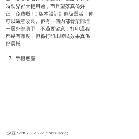
時裝界都大把用途，而且望落真係好
正！免費嘅 1.0 版本設計到超級靈活，仲
可以隨意改裝。佢有一個內部骨架同埋
一層外部裝甲。不過要留意，打印過程
都幾有難度，但係打印出嚟嘅效果真係
好震撼！
手機底座
 (來源: Scott Yu-Jan via MakerWorld)