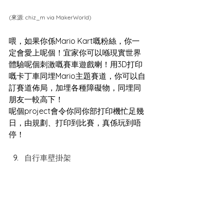
(來源: 
chiz_m via MakerWorld
)
喂，如果你係Mario Kart嘅粉絲，你一
定會愛上呢個！宜家你可以喺現實世界
體驗呢個刺激嘅賽車遊戲喇！用3D打印
嘅卡丁車同埋Mario主題賽道，你可以自
訂賽道佈局，加埋各種障礙物，同埋同
朋友一較高下！
呢個project會令你同你部打印機忙足幾
日，由規劃、打印到比賽，真係玩到唔
停！
自行車壁掛架