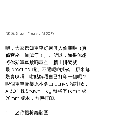
(來源: 
Shawn Frey via All3DP
)
喂，大家都知單車好易俾人偷㗎啦（真
係衰格，啲賊仔！）。所以，如果你想
將你架單車放喺屋企，牆上掛架就
最 practical 啦。不過呢啲掛架，原來都
幾貴㗎喎。咁點解唔自己打印一個呢？
呢個單車掛架原本係由 denvis 設計嘅，
All3DP 嘅 Shawn Frey 就將佢 remix 成 
28mm 版本，方便打印。
迷你機槍鑰匙圈