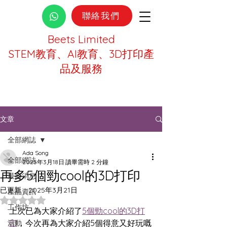
聯絡我們
Beets Limited
STEM教育、AI教育、3D打印產
品及服務
文章
全部網誌
Ada Song
全部網誌
2025年3月18日
讀畢需時 2 分鐘
再多5個勁cool的3D打印
最新消息
已更新：
2025年3月21日
產品資訊
評等為 NaN（最高為 5 顆星）。
工作坊
上次已為大家介紹了
5個勁cool的3D打
印
，今次再為大家介紹5個得意又好玩嘅
活動