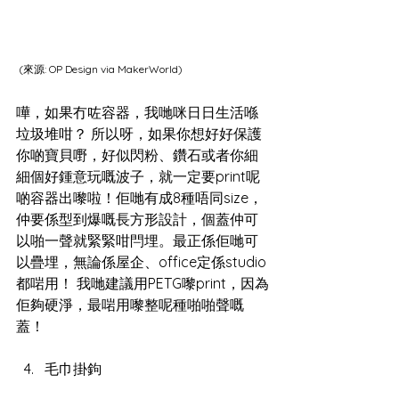
 (來源: 
OP Design via MakerWorld
)
嘩，如果冇咗容器，我哋咪日日生活喺
垃圾堆咁？ 所以呀，如果你想好好保護
你啲寶貝嘢，好似閃粉、鑽石或者你細
細個好鍾意玩嘅波子，就一定要print呢
啲容器出嚟啦！佢哋有成8種唔同size，
仲要係型到爆嘅長方形設計，個蓋仲可
以啪一聲就緊緊咁閂埋。最正係佢哋可
以疊埋，無論係屋企、office定係studio
都啱用！ 我哋建議用PETG嚟print，因為
佢夠硬淨，最啱用嚟整呢種啪啪聲嘅
蓋！
毛巾掛鉤