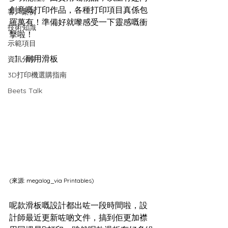
創意嘅打印作品，各種打印項目真係包
客戶案例
羅萬有！準備好就嚟感受一下靈感嘅衝
技術知識
擊啦！
示範項目
耐用滑板
資訊分享
3D打印機選購指南
Beets Talk
(來源: 
megalog_via Printables
)
呢款滑板嘅設計都出咗一段時間啦，設
計師最近更新咗啲文件，搞到佢更加襟