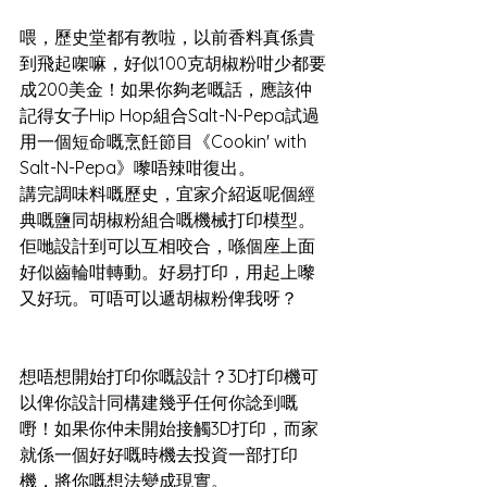
喂，歷史堂都有教啦，以前香料真係貴
到飛起㗎嘛，好似100克胡椒粉咁少都要
成200美金！如果你夠老嘅話，應該仲
記得女子Hip Hop組合Salt-N-Pepa試過
用一個短命嘅烹飪節目《Cookin' with 
Salt-N-Pepa》嚟唔辣咁復出。
講完調味料嘅歷史，宜家介紹返呢個經
典嘅鹽同胡椒粉組合嘅機械打印模型。
佢哋設計到可以互相咬合，喺個座上面
好似齒輪咁轉動。好易打印，用起上嚟
又好玩。可唔可以遞胡椒粉俾我呀？
想唔想開始打印你嘅設計？3D打印機可
以俾你設計同構建幾乎任何你諗到嘅
嘢！如果你仲未開始接觸3D打印，而家
就係一個好好嘅時機去投資一部打印
機，將你嘅想法變成現實。