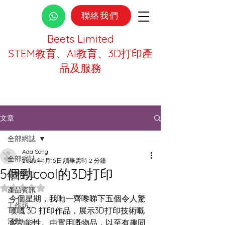
聯絡我們
Beets Limited
STEM教育、AI教育、3D打印產
品及服務
文章
全部網誌
Ada Song
全部網誌
2025年1月15日
讀畢需時 2 分鐘
5個勁cool的3D打印
最新消息
評等為 NaN（最高為 5 顆星）。
產品資訊
今個星期，我哋一齊
嚟
睇下五個令人驚
工作坊
嘆嘅 3D 打印作品，展示3D打印技術嘅
活動
多功能性。由實用嘅物品，以至有趣同