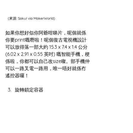
(來源: 
Sakul via MakerWorld
)
如果你想好似你阿爺咁睇片，呢個就係
你要print嘅嘢啦！呢個復古電視機設計
可以放得落一部大約 15.3 x 7.4 x 1.4 公分 
(6.02 x 2.91 x 0.55 英吋) 嘅智能手機，梗
係啦，你都可以自己改size㗎。部手機仲
可以一路叉電一路用，唯一唔好就係冇
遙控器囉！
旋轉鎖定容器