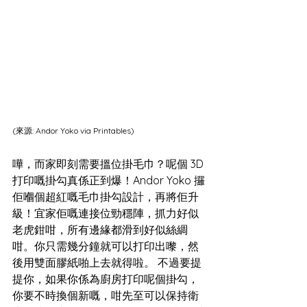
(來源: 
Andor Yoko via Printables
)
嘩，而家即刻需要搵位掛毛巾？呢個 3D 
打印嘅掛勾真係正到爆！Andor Yoko 攞
佢嗰個超紅嘅毛巾掛勾設計，再將佢升
級！宜家佢嘅連接位勁穩陣，抓力好似
老虎鉗咁，所有邊緣都滑到好似絲綢
咁。你只需幾分鐘就可以打印出嚟，然
後用雙面膠紙啪上去就得啦。 不過要提
提你，如果你係為廚房打印呢個掛勾，
你要不時換個新嘅，咁先至可以保持衛