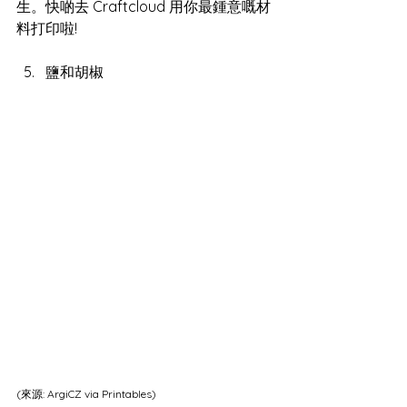
生。快啲去 Craftcloud 用你最鍾意嘅材
料打印啦!
鹽和胡椒
(來源: 
ArgiCZ via Printables
)