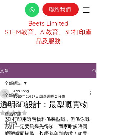
聯絡我們
Beets Limited
STEM教育、AI教育、3D打印產
品及服務
文章
全部網誌
Ada Song
全部網誌
2025年2月27日
讀畢需時 2 分鐘
透明3D設計：最型嘅實物
最新消息
評等為 NaN（最高為 5 顆星）。
產品資訊
3D 打印用透明物料係幾型嘅，但係你嘅
工作坊
設計一定要夠爆先得㗎！而家咁多唔同
活動
嘅塑膠同樹脂，乜嘢都印到㗎啦！如果