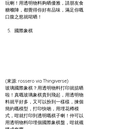
玩喇！用透明物料夠晒優雅，請朋友食
糖嗰陣，都覺得你好有品味，滿足你嘅
口腹之慾就啱晒！
國際象棋
(來源: rossero via Thingiverse)
玻璃國際象棋？用透明物料打印就掂晒
啦！真嘅玻璃象棋貴到飛起，用透明物
料就平好多，又可以扮到一樣樣，揀個
簡約嘅模型，打印快啲，用埋花樽模
式，咁就打印到透明嘅棋子喇！仲可以
用透明物料印埋個國際象棋盤，咁就襯