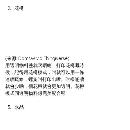
花樽
(來源: DamsW via Thingiverse)
用透明物料整就啱晒喇！打印花樽嘅時
候，記得用花樽模式，咁就可以用一條
連續嘅線，螺旋咁打印出嚟。咁樣啲牆
就會少啲，個花樽就會更加透明。花樽
模式同透明物料係完美配合呀!
水晶