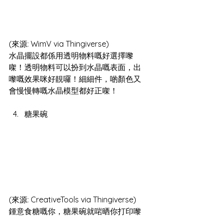
(來源: WimV via Thingiverse)
水晶擺設都係用透明物料嘅好選擇嚟
㗎！透明物料可以扮到水晶嘅表面，出
嚟嘅效果咪好靚囉！細細件，啲顏色又
會慢慢轉嘅水晶模型都好正㗎！
糖果碗
(來源: CreativeTools via Thingiverse)
鍾意食糖嘅你，糖果碗就啱晒你打印嚟