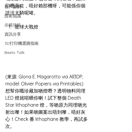
印嘢衰咗，唔好賴部機呀，可能係你個
客戶案例
諗法太騎呢啫。
技術知識
示範項目
星球大戰燈
資訊分享
3D打印機選購指南
Beets Talk
(來源: Gloria E. Magarotto via All3DP; 
model: Olivier Popiers via Printables)
想幫你嘅珍藏加啲燈嘢？透明物料同埋 
LED 燈就啱晒你喇！試下整個 Death 
Star lithophane 燈，等啲原力同埋啲光
射出嚟！如果啲圖案出唔到嚟，唔好灰
心！Check 番 lithophane 教學，再試多
次。