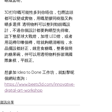
晒成套嘢。
3D打印嘅可能性多到你唔信，乜嘢諗頭
都可以變成實物，用嘅塑膠同樹脂又夠
晒多選擇. 透明物料可以整到勁靚嘅設
計，不過你個設計都要夠晒型先得㗎。
諗下整星球大戰燈，加埋 LED燈，或者
用花樽印嚟個樽，咁就夠晒清晰啦，水
晶擺設都好正，鍾意食糖嘅，整番個簡
約糖果碗，仲可以用透明物料扮玻璃國
際象棋，平靚正。
想參加 Idea to Done 工作坊，就點擊呢
個網站查詢：
https://www.beets3d.com/innovative-
digital-art-workshop
資訊分享