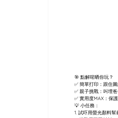
🎯 點解啱晒你玩？  
✅ 簡單打印：跟住圖
✅ 親子挑戰：叫埋爸
✅ 實用度MAX：
💡 小任務：  
1. 試吓用螢光顏料幫