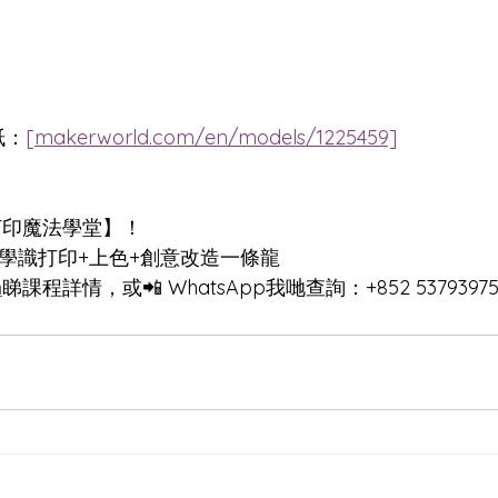
紙：
[makerworld.com/en/models/1225459]
打印魔法學堂】！  
學識打印+上色+創意改造一條龍  
m
睇課程詳情，或📲 WhatsApp我哋查詢：+852 5379397