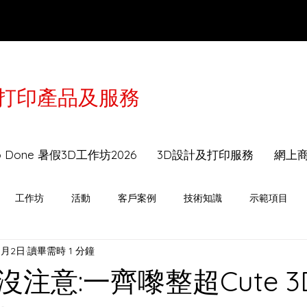
3D打印產品及服務
於2月16-21日農曆年假休息，工作坊及送貨服務會
to Done 暑假3D工作坊2026
3D設計及打印服務
網上
工作坊
活動
客戶案例
技術知識
示範項目
5月2日
讀畢需時 1 分鐘
注意:一齊嚟整超Cute 