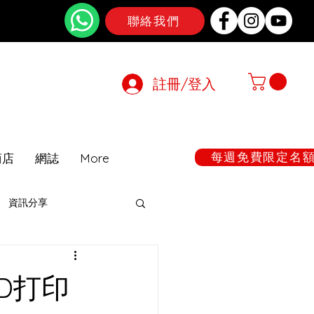
聯絡我們
註冊/登入
在期間暫停
每週免費限定名額:
商店
網誌
More
資訊分享
3D打印