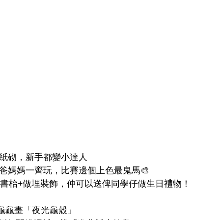
紙砌，新手都變小達人  
爸媽媽一齊玩，比賽邊個上色最鬼馬🎨  
保護書枱+做埋裝飾，仲可以送俾同學仔做生日禮物！
龜龜畫「夜光龜殼」  