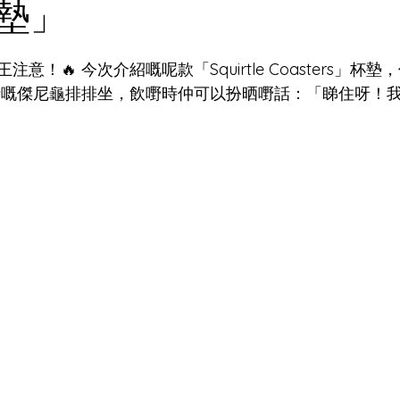
墊」
為 5 顆星）。
意！🔥 今次介紹嘅呢款「Squirtle Coasters」杯
表情嘅傑尼龜排排坐，飲嘢時仲可以扮晒嘢話：「睇住呀！