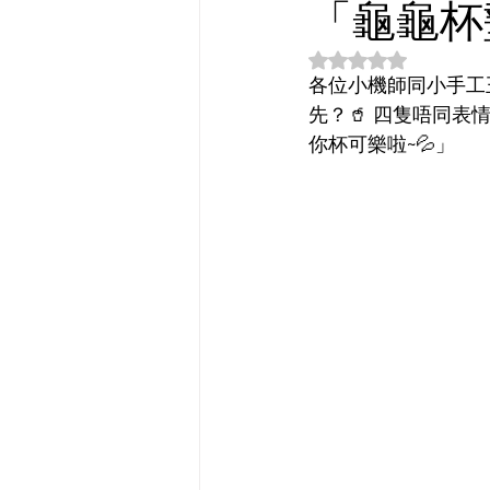
「龜龜杯
評等為 NaN（最高
各位小機師同小手工王注
先？🥤 四隻唔同
你杯可樂啦~💦」  