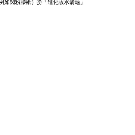
料（例如閃粉膠紙）扮「進化版水箭龜」