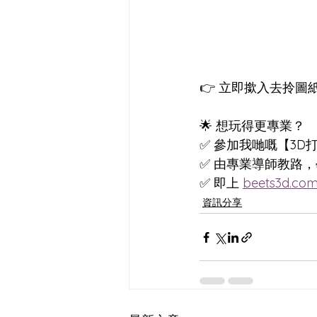
👉 立即撳入去拎圖
🌟 想玩得更專業？
✅ 參加我哋嘅【3D
✅ 由專業導師教路，
✅ 即上 
beets3d.co
資訊分享