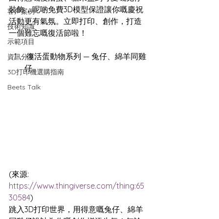
裝飾，呢啲免費3D模型保證讓你嘅慶祝
客戶案例
活動更有氣氛。立即打印、創作，打造
技術知識
一個難忘嘅復活節啦！
示範項目
 復活蛋動物系列 — 兔仔、綿羊同雞
資訊分享
仔
3D打印機選購指南
Beets Talk
(來源: 
https://www.thingiverse.com/thing:65
30584
)
跳入3D打印世界，用得意嘅兔仔、綿羊