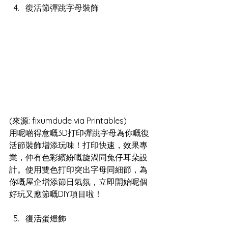
復活節彈跳字母裝飾
(來源: fixumdude via Printables)
用呢啲得意嘅3D打印彈跳字母為你嘅復
活節裝飾增添玩味！打印快速，效果專
業，仲有色彩繽紛嘅旋渦同兔仔耳朵設
計。使用雙色打印突出字母同細節，為
你嘅屋企增添節日氣氛，立即開始呢個
好玩又應節嘅DIY項目啦！
復活蛋燈飾