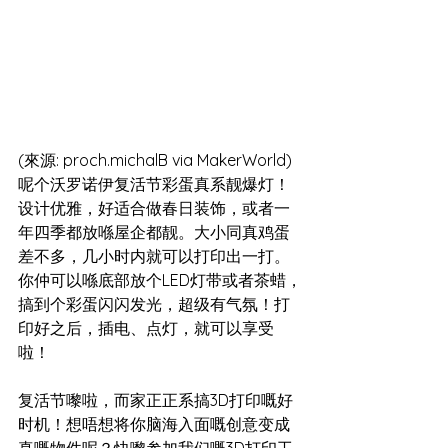
(來源: proch.michalB via MakerWorld)
呢个沃罗诺伊复活节彩蛋真系靓爆灯！
设计优雅，好适合做春日装饰，或者一
年四季都放喺屋企都靓。大小同真鸡蛋
差不多，几小时内就可以打印出一打。
你仲可以喺底部放个LED灯带或者茶蜡，
搞到个彩蛋闪闪发光，超级有气氛！打
印好之后，插电、点灯，就可以享受
啦！
复活节嚟啦，而家正正系搞3D打印嘅好
时机！想唔想将你脑海入面嘅创意变成
真嘅物件呢？快嚟参加我们嘅3D打印工