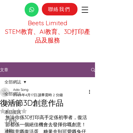
聯絡我們
Beets Limited
STEM教育、AI教育、3D打印產
品及服務
文章
全部網誌
Ada Song
全部網誌
2025年4月17日
讀畢需時 2 分鐘
復活節3D創意作品
最新消息
評等為 NaN（最高為 5 顆星）。
產品資訊
無論你係3D打印高手定係初學者，復活
工作坊
節都係一個絕佳機會去發揮你嘅創意！
活動
由得意嘅復活蛋、糖果盒到可愛嘅兔仔