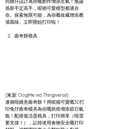
同雞仔設計為你嘅創作增添生氣！無論
係新手定高手，呢啲可愛模型都適合
你。探索無限可能，為你嘅收藏增添農
場風味。立即開始打印啦！
曲奇餅模具
(來源: OogiMe via Thingiverse)
邊個唔鍾意曲奇餅？用呢個可愛嘅3D打
印兔仔曲奇模具為你嘅烘焙增添節日氣
氛！配搭復活蛋模具，打印簡單（唔需
要支撐！），記得使用食物安全嘅打印