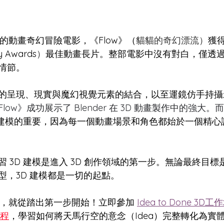
 製作的動畫奇幻冒險電影，《Flow》（
貓貓的奇幻漂流）
獲得
Awards
）
最佳動畫長片。整部電影中沒有對白，僅透
情節。
的呈現、現實與魔幻視覺元素的結合，以至運鏡仿手持攝
Flow》成功展示了 Blender 在 3D 動畫製作中的強大。而
 建模的重要，因為每一個動畫場景和角色都始於一個精心設
 3D 建模是進入 3D 創作領域的第一步。無論最終目標是
型，3D 建模都是一切的起點。
訣，就從踏出第一步開始！立即參加 
Idea to Done 3D工
課程
，學習如何將天馬行空的意念（Idea）完整轉化為實