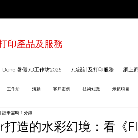
3D打印產品及服務
於2月16-21日農曆年假休息，工作坊及送貨服務會
to Done 暑假3D工作坊2026
3D設計及打印服務
網上
工作坊
活動
客戶案例
技術知識
示範項目
日
讀畢需時 1 分鐘
der打造的水彩幻境：看《Fl