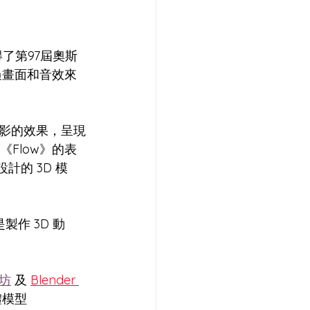
了第97屆奧斯
過畫面和音效來
影的效果，呈現
《Flow》的表
計的 3D 模
製作 3D 動
作坊
 及 
Blender 
體模型