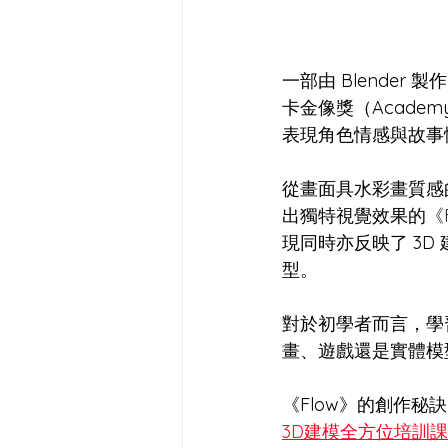
一部由 Blender
卡金像獎（Academy 
表現角色情感與故事
從畫面具水彩畫質感
出獨特視覺效果的
《
現同時亦反映了 3D
型。
對於初學者而言，學習
畫、遊戲還是實體模
《Flow》的創作秘
3D建模全方位培訓