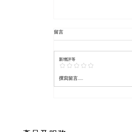
留言
新增評等
創新3D設計作品集
撰寫留言......