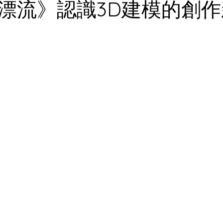
漂流》認識3D建模的創
為 5 顆星）。