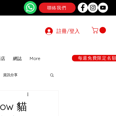
聯絡我們
註冊/登入
在期間暫停
每週免費限定名額:
商店
網誌
More
資訊分享
ow 貓