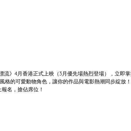
漂流》4月香港正式上映（3月優先場熱烈登場），立即掌
》風格的可愛動物角色，讓你的作品與電影熱潮同步綻放！ 
馬上報名，搶佔席位！