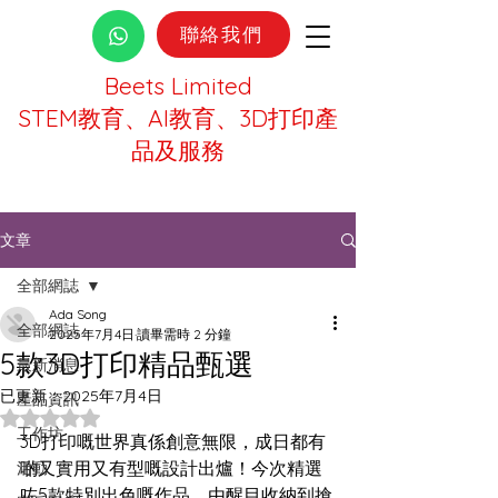
聯絡我們
Beets Limited
STEM教育、AI教育、3D打印產
品及服務
文章
全部網誌
Ada Song
全部網誌
2025年7月4日
讀畢需時 2 分鐘
5款3D打印精品甄選
最新消息
已更新：
2025年7月4日
產品資訊
評等為 NaN（最高為 5 顆星）。
工作坊
3D打印嘅世界真係創意無限，成日都有
啲又實用又有型嘅設計出爐！今次精選
活動
咗5款特別出色嘅作品，由醒目收納到搶