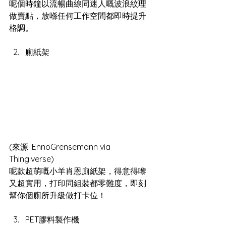
呢個時鐘以流暢曲線同迷人嘅波浪紋理
做賣點，放喺任何工作空間都即時提升
格調。
廁紙架
(來源: EnnoGrensemann via 
Thingiverse)
呢款超萌嘅小羊肖恩廁紙架，得意得嚟
又超實用，打印同組裝都零難度，即刻
幫你個廁所升級做打卡位！
PET膠料製作機