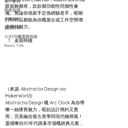
客戶案例
眼裝飾都有，款款都功能性同個性兼
技術知識
備。無論你係新手定係經驗老手，呢啲
示範項目
打印作品都能為你嘅屋企或工作空間增
添獨特魅力。  
資訊分享
3D打印機選購指南
桌面時鐘
Beets Talk
（來源: Abstractia Design via 
MakerWorld)
Abstractia Design 嘅 Arc Clock 為你帶
嚟一絲懷舊魅力，呢款設計簡約又實
用，完美融合復古美學同現代極簡風！
靈感嚟自80年代跳蚤市場嘅經典元素，