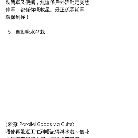
裝簡單又便攜，無論係戶外活動定突然
停電，都係你嘅救星。最正係零耗電，
環保到極！
自動吸水盆栽
(來源: Parallel Goods via Cults)
唔使再驚返工忙到唔記得淋水啦～個花