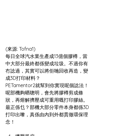
(來源: Tofna1)
每日全球汽水業生產成13億個膠樽，當
中大部分最終都係變成垃圾。不過你有
冇諗過，其實可以將佢哋回收再造，變
成3D打印材料？
PETamentor2就幫到你實現呢個諗法！
呢部機夠晒聰明，會先將膠樽剪成條
狀，再熔解擠壓成可重用嘅打印膠絲。
最正係乜？部機大部分零件本身都係3D
打印出嚟，真係由內到外都貫徹環保理
念！