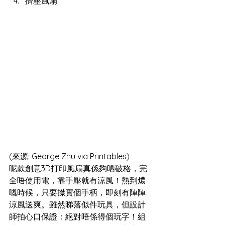
擠壓風扇
(來源: George Zhu via Printables)
呢款創意3D打印風扇真係夠晒破格，完
全唔使用電，靠手壓就有涼風！熱到燶
嘅時候，只要㩒實個手柄，即刻有陣陣
涼風送爽。雖然睇落似件玩具，但設計
師拍心口保證：絕對唔係得個玩字！組