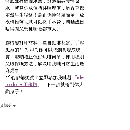
盆底部有個儲水層，透過棉芯慢慢吸
水，就算你成個禮拜唔理佢，啲香草都
依然生生猛猛！最正係換盆超簡單，放
棵植物落去就可以撒手不管，啱晒成日
唔得閒又想種嘢嘅都市人。
膠樽變打印材料、整自動淋花盆、手壓
風扇的3D打印真係可以將創意變成現
實！呢啲唔止係好玩咁簡單，仲用聰明
又環保嘅方法，解決晒我哋日常生活嘅
麻煩事～
💡 心郁郁想試？立即參加我哋嘅 「
idea 
to done 工作坊
」，下一步就輪到你大
顯身手！
資訊分享