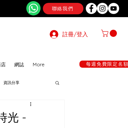
聯絡我們
註冊/登入
在期間暫停
每週免費限定名額:
商店
網誌
More
資訊分享
光 -