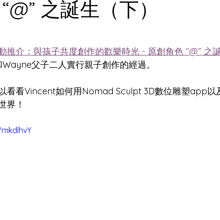
“@” 之誕生（下）
為 5 顆星）。
動推介：與孩子共度創作的歡樂時光 - 原創角色 “@” 之
t和Wayne父子二人實行親子創作的經過。
看Vincent如何用Nomad Sculpt 3D數位雕塑app
世界！
VmkdlhvY