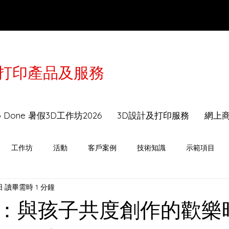
3D打印產品及服務
於2月16-21日農曆年假休息，工作坊及送貨服務會
to Done 暑假3D工作坊2026
3D設計及打印服務
網上
工作坊
活動
客戶案例
技術知識
示範項目
日
讀畢需時 1 分鐘
：與孩子共度創作的歡樂時