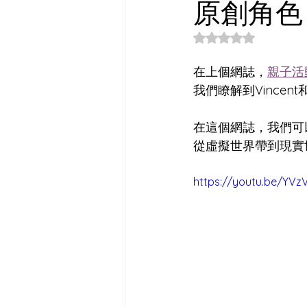
原創角色 
評等為 NaN（最高
在上個網誌，
親子活
我們瞭解到Vincen
在這個網誌，我們可以看
從虛擬世界帶到現實
https://youtu.be/YVz