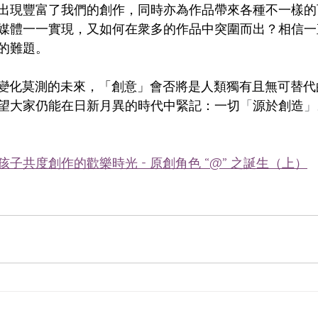
出現豐富了我們的創作，同時亦為作品帶來各種不一樣的
媒體一一實現，又如何在衆多的作品中突圍而出？相信一
的難題。
更變化莫測的未來，「創意」會否將是人類獨有且無可替代
望大家仍能在日新月異的時代中緊記：一切
「
源於創造
」
子共度創作的歡樂時光 - 原創角色 “@” 之誕生（上）