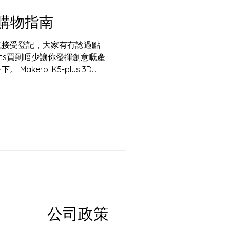
萬蚊購物指南
式接受登記，大家有冇諗過點
ts買到唔少讓你發揮創意嘅產
kerpi K5-plus 3D
興趣但又未有3D...
公司政策