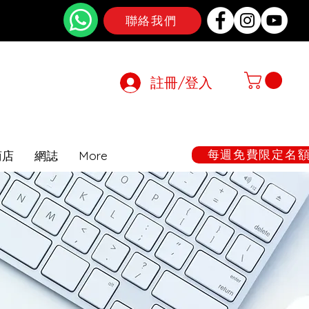
聯絡我們
註冊/登入
在期間暫停
每週免費限定名額:
商店
網誌
More