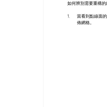
如何辨別需要重構的
1.	當看到點
        佈網格。