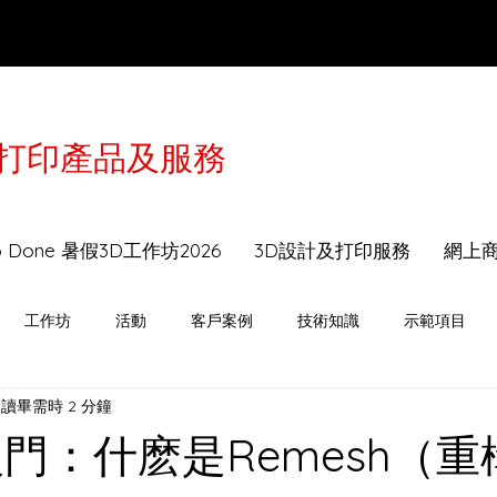
3D打印產品及服務
於2月16-21日農曆年假休息，工作坊及送貨服務會
to Done 暑假3D工作坊2026
3D設計及打印服務
網上
工作坊
活動
客戶案例
技術知識
示範項目
讀畢需時 2 分鐘
入門：什麽是Remesh（重