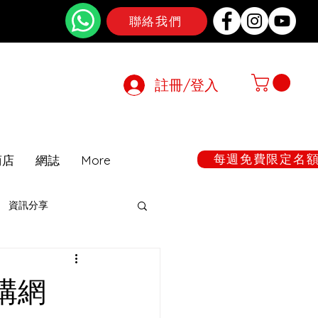
聯絡我們
註冊/登入
在期間暫停
每週免費限定名額:
商店
網誌
More
資訊分享
構網