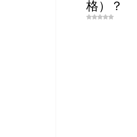
格）？
評等為 NaN（最高