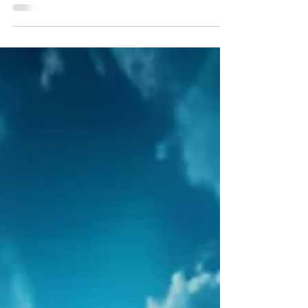
美國最熱門的知名社交媒體 Twitter （推特）自
2023年7月24日起，將特具代表性的藍色小鳥標誌
改爲「X」。時至今日，依然有很多人想念那隻藍色
小鳥。 #3dartist @vincenty3d 特意製作了一幅作
品紀念那隻小小鳥。