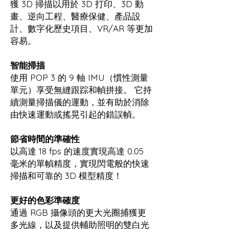
獲 3D 掃描以用於 3D 打印、3D 動
畫、逆向工程、醫療保健、產品設
計、數字化歷史項目、VR/AR 等更加
容易。
智能掃描
使用 POP 3 的 9 軸 IMU（慣性測量
單元）享受無縫跟踪和幀拼接。 它持
續測量掃描儀的運動，並有助於消除
由快速運動或搖晃引起的錯誤幀。
節省時間的準確性​
以高達 18 fps 的速度實現高達 0.05
毫米的單幀精度，實現閃電般的快速
掃描和可靠的 3D 模型精度！
更好的色彩準確度
通過 RGB 攝像頭的更大光圈捕獲更
多光線，以及提供輔助照明的雙白光