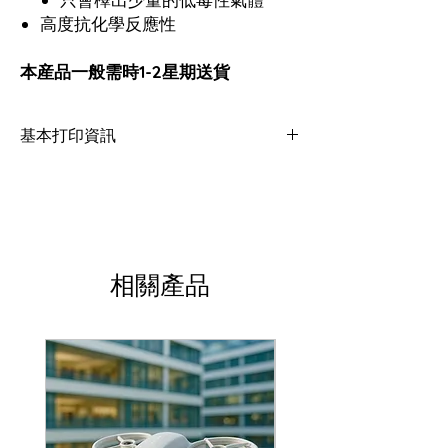
高度抗化學反應性
本産品一般需時1-2星期送貨
基本打印資訊
噴嘴大小: ≥ 0.4mm
打印層高: ≥ 0.10mm
經驗水平: 專業
打印溫度: ± 350 - 390° C
風扇速度: 0 - 25%
烘乾: 4小時或以上 (最高110°C)
相關產品
熱床溫度: ≥ 120° C
打印密閉空間: 90°C 恆溫空間
黏貼劑: EasyFix Nr. VII
材料淨重: 0.5kg
上面顯示的資訊只供參考作尋找最佳打印設置
之用。這些設置範圍應適用於大多數打印機，
但是因應不同的打印機，你可能要在這些範圍
之外進行測試。由於市場上的打印機各有不