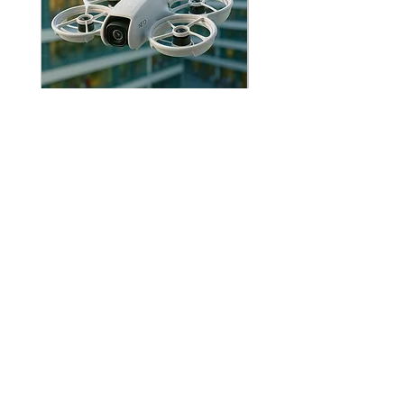
同，所以並不可能提供一個適合所有場合的設
定。
香港DJI無人機課程兒童班
香港DJI無人機航拍
(LV2-3)
(LV2-3)
價格
價格
HK$1,980.00
HK$1,980.00
產品及服務
STEM教育方案
3D與AI創意工作坊
3D設計及打印服務