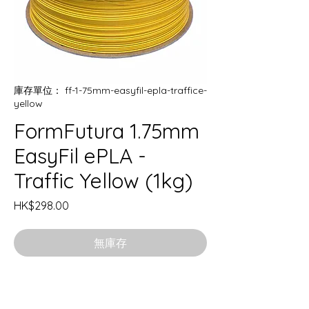
庫存單位： ff-1-75mm-easyfil-epla-traffice-
yellow
FormFutura 1.75mm
EasyFil ePLA -
Traffic Yellow (1kg)
價
HK$298.00
格
無庫存