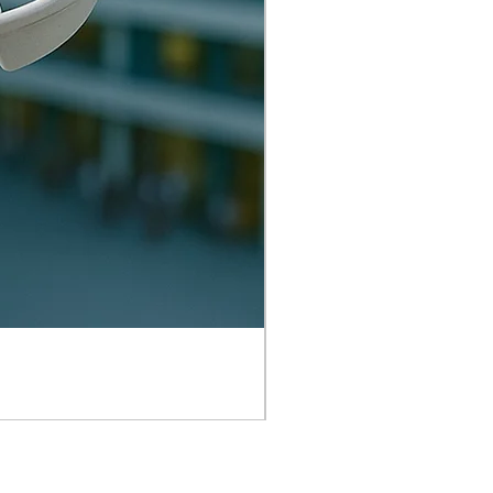
香港DJI無人機航拍課程 (L
價格
HK$1,980.00