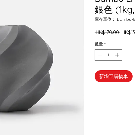
銀色 (1kg,
庫存單位： bambu-lab-
一
 HK$170.00 
HK$13
般
數量
*
價
格
新增至購物車