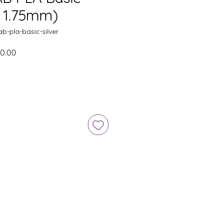
 1.75mm)
pla-basic-silver
促
0.00
銷
價
格