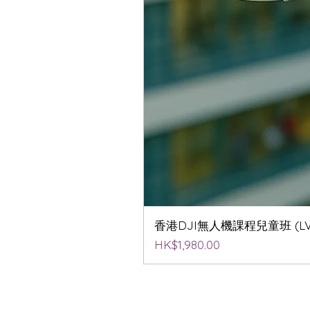
香港DJI無人機課程兒童班 (LV2
價格
HK$1,980.00