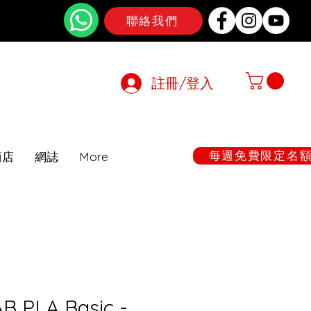
聯絡我們
註冊/登入
在期間暫停
每週免費限定名額:
商店
網誌
More
B PLA Basic -