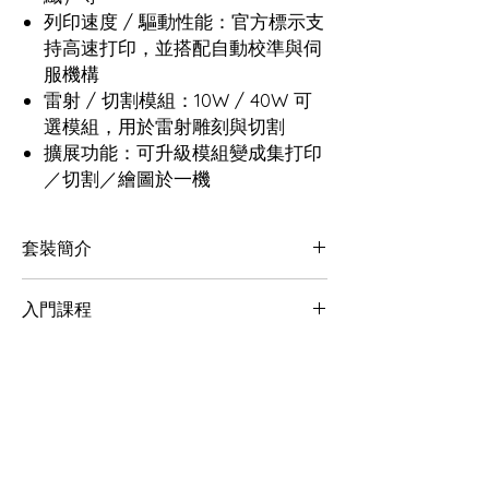
列印速度 / 驅動性能：官方標示支
持高速打印，並搭配自動校準與伺
服機構
雷射 / 切割模組：10W / 40W 可
選模組，用於雷射雕刻與切割
擴展功能：可升級模組變成集打印
／切割／繪圖於一機
套裝簡介
H2D:
入門課程
H2D
顧客可以於購買打印機時以優惠價同時報名參
H2D AMS 2 Pro Combo:
加我們特別為初學者設計的入門課程。有關課
程詳情，可參考「
Bambu Lab 3D打印入門
H2D
課程
」
AMS 2 Pro
相關產品
H2D Laser Full Combo 10w