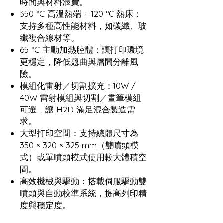
時間與材料浪費。
350 °C 高溫熱端 + 120 °C 熱床：
支持多種高性能材料，如碳纖、玻
纖複合線材等。
65 °C 主動加熱腔體：讓打印環境
更穩定，降低翹曲與層間分離風
險。
模組化雷射／切割擴充：10W /
40W 雷射模組與切割／畫筆模組
可選，讓 H2D 滿足混合製造需
求。
大型打印空間：支持總體尺寸為
350 × 320 × 325 mm（雙噴頭模
式）或單噴頭模式使用較大體積空
間。
高效機械與驅動：搭載伺服驅動雙
噴頭與自動校準系統，提高列印精
度與穩定度。