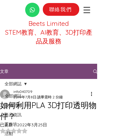
聯絡我們
Beets Limited
STEM教育、AI教育、3D打印產
品及服務
文章
全部網誌
info040709
全部網誌
2019年7月8日
讀畢需時 2 分鐘
如何利用PLA 3D打印透明物
最新消息
件？
產品資訊
工作坊
已更新：
2022年3月25日
評等為 NaN（最高為 5 顆星）。
活動