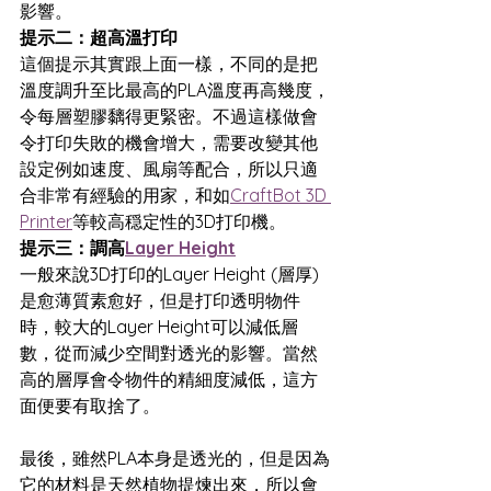
影響。
提示二：超高溫打印
這個提示其實跟上面一樣，不同的是把
溫度調升至比最高的PLA溫度再高幾度，
令每層塑膠黐得更緊密。不過這樣做會
令打印失敗的機會增大，需要改變其他
設定例如速度、風扇等配合，所以只適
合非常有經驗的用家，和如
CraftBot 3D 
Printer
等較高穏定性的3D打印機。
提示三：調高
Layer Height
一般來說3D打印的Layer Height (層厚)
是愈薄質素愈好，但是打印透明物件
時，較大的Layer Height可以減低層
數，從而減少空間對透光的影響。當然
高的層厚會令物件的精細度減低，這方
面便要有取捨了。
最後，雖然PLA本身是透光的，但是因為
它的材料是天然植物提煉出來，所以會