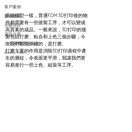
客戶案例
跟砌模型一樣，普通FDM 3D打印後的物
技術知識
件都需要有一些後製工序，才可以變成
示範項目
高質素的成品。一般來說，3D打印的後
資訊分享
製包括打磨、粘合和上色三個步驟，今
3D打印機選購指南
次我們首先介紹的，是打磨。
打磨主要的作用是消除3D打印過程中產
Beets Talk
生的層紋，令表面更平滑，我讓我們更
容易進行一些上色、組裝等工序。