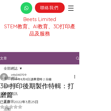
聯絡我們
Beets Limited
STEM教育、AI教育、3D打印產
品及服務
文章
全部網誌
info040709
全部網誌
2019年8月8日
讀畢需時 2 分鐘
3D 打印後期製作特輯：打
最新消息
磨篇
產品資訊
工作坊
已更新：
2022年3月25日
評等為 NaN（最高為 5 顆星）。
活動