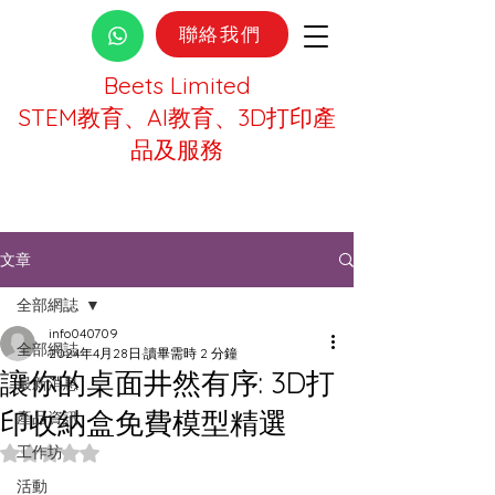
聯絡我們
Beets Limited
STEM教育、AI教育、3D打印產
品及服務
文章
全部網誌
info040709
全部網誌
2024年4月28日
讀畢需時 2 分鐘
讓你的桌面井然有序: 3D打
最新消息
印收納盒免費模型精選
產品資訊
工作坊
評等為 NaN（最高為 5 顆星）。
活動