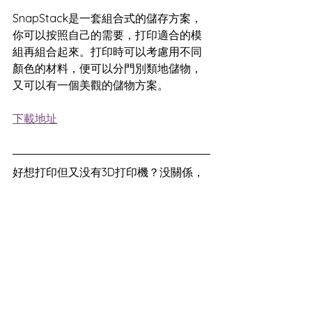
SnapStack是一套組合式的儲存方案，
你可以按照自己的需要，打印適合的模
組再組合起來。打印時可以考慮用不同
顏色的材料，便可以分門別類地儲物，
又可以有一個美觀的儲物方案。
下載地址
好想打印但又没有3D打印機？没關係，
可以用我們的
3D打印服務
，便可以用實
惠的價錢得到高質素打印服務，學生還
有八折優惠！
資訊分享