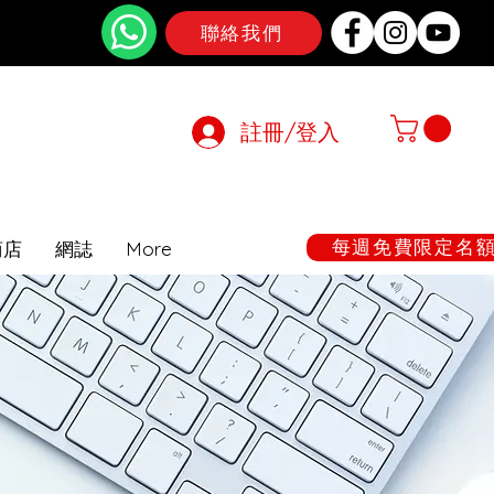
聯絡我們
註冊/登入
在期間暫停
每週免費限定名額:
商店
網誌
More