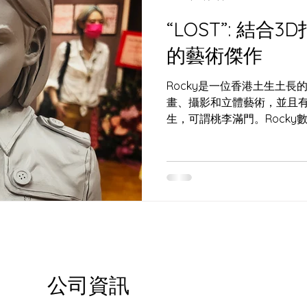
“LOST”: 結合
的藝術傑作
Rocky是一位香港土生土
畫、攝影和立體藝術，並且
生，可謂桃李滿門。Rocky
厚興趣，所以便認識了我們
Beets。最近他和朋友合辦
題作品是結...
公司資訊