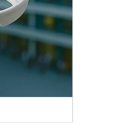
香港DJI無人機航拍課程 (L
價格
HK$1,980.00