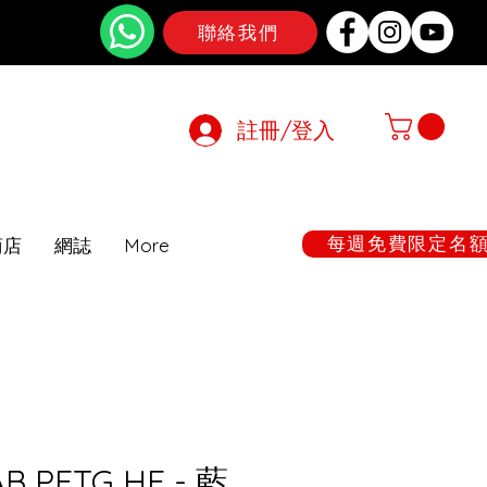
聯絡我們
註冊/登入
在期間暫停
每週免費限定名額:
商店
網誌
More
B PETG HF - 藍