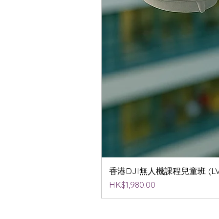
香港DJI無人機課程兒童班 (LV2
價格
HK$1,980.00