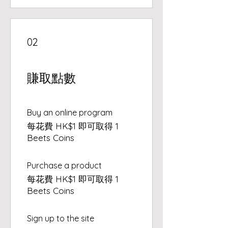
02
賺取點數
Buy an online program
每花費 HK$1 即可取得 1
Beets Coins
Purchase a product
每花費 HK$1 即可取得 1
Beets Coins
Sign up to the site